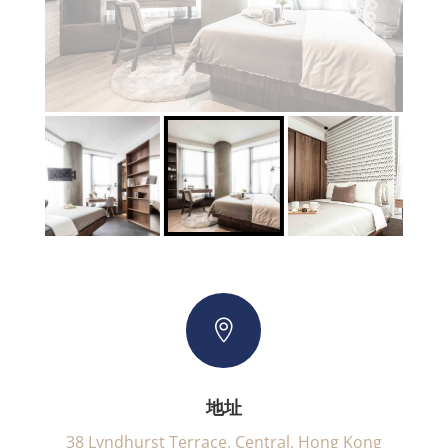

地址
38 Lyndhurst Terrace, Central, Hong Kong