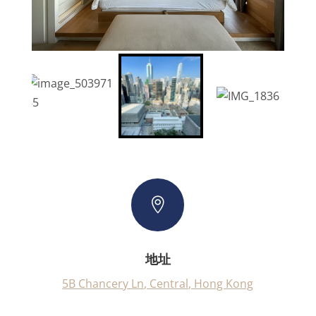

地址
5B Chancery Ln, Central, Hong Kong